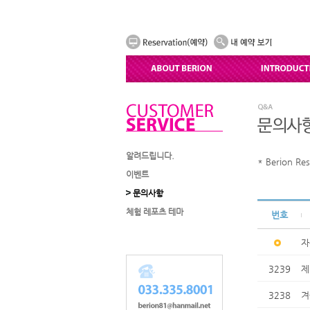
알려드립니다.
* Berion
이벤트
문의사항
체험 레포츠 테마
번호
자
3239
제
3238
겨